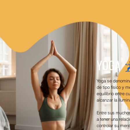
YOGA
Yoga se denomina 
de tipo físico y m
equilibrio entre
alcanzar la ilumin
Entre sus muchos 
a tener una rela
controlar su ment