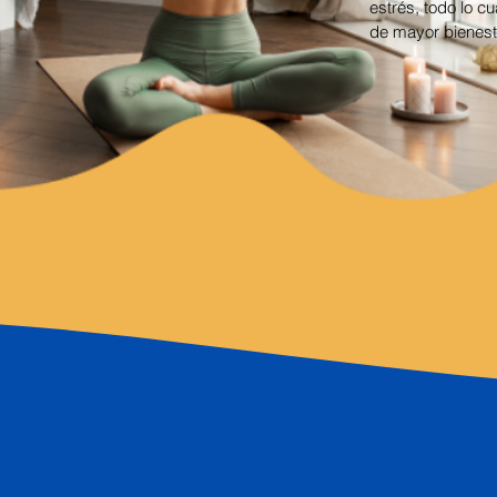
estrés, todo lo c
de mayor bienest