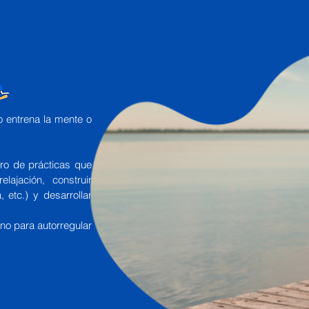
o entrena la mente o
tro de prácticas que
lajación, construir
, etc.) y desarrollar
no para autorregular